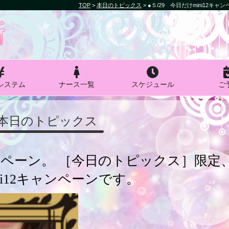
TOP
>
本日のトピックス
>
●５/29 今日だけmini12キ
システム
ナース一覧
スケジュール
ご
本日のトピックス
キャンペーン。 ［今日のトピックス］限定
ni12キャンペーンです。