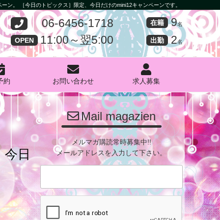
ャンペーン。 ［今日のトピックス］限定、今日だけのmini12キャンペーンです。
9
06-6456-1718
在籍
名
2
11:00～翌5:00
出勤
OPEN
名
予約
お問い合わせ
求人募集
PHOTO
Mail magazien
メルマガ購読常時募集中!!
、今日
メールアドレスを入力して下さい。