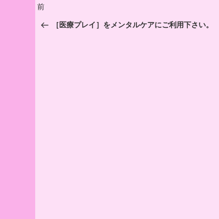
投
前
前
稿
の
［医療プレイ］をメンタルケアにご利用下さい。
投
ナ
稿
ビ
ゲ
ー
シ
ョ
ン