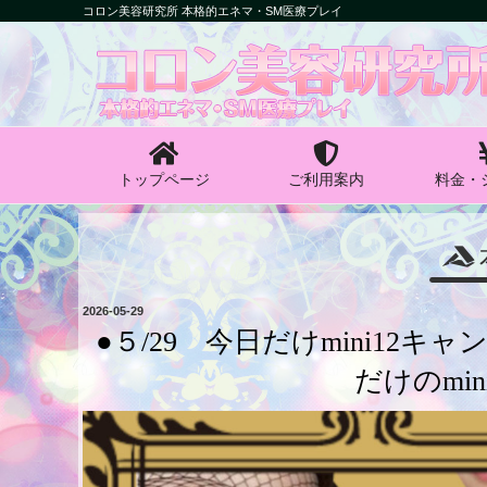
コ
コロン美容研究所 本格的エネマ・SM医療プレイ
ン
コロン美容研究所
テ
ン
本格的エネマ・SM医療プレイ
ツ
へ
ス
キ
トップページ
ご利用案内
料金・
ッ
プ
投
2026-05-29
稿
●５/29 今日だけmini12
日:
だけのmi