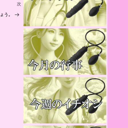
次
次
の
ょう。
投
稿