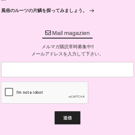
ゲ
の
ー
風俗のルーツの片鱗を探ってみましょう。
投
シ
稿
ョ
Mail magazien
ン
メルマガ購読常時募集中!!
メールアドレスを入力して下さい。