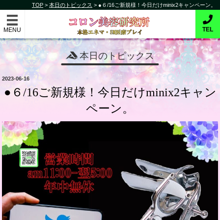
コ
TOP
>
本日のトピックス
>
●６/16ご新規様！今日だけminix2キャンペーン。
コロン美容研究所
ン
テ
本格的エネマ・SM医療プレイ
TEL
ン
ツ
本日のトピックス
へ
ス
投
2023-06-16
キ
稿
●６/16ご新規様！今日だけminix2キャン
日:
ッ
ペーン。
プ