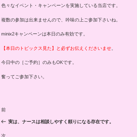
色々なイベント・キャンペーンを実施している当店です。
複数の参加は出来ませんので、吟味の上ご参加下さいね。
minix2キャンペーンは本日のみ有効です。
【本日のトピックス見た】と必ずお伝えくださいませ
。
今日中の［ご予約］のみもOKです。
奮ってご参加下さい。
投
前
前
稿
の
実は、ナースは相談しやすく頼りになる存在です。
ナ
投
ビ
稿
次
次