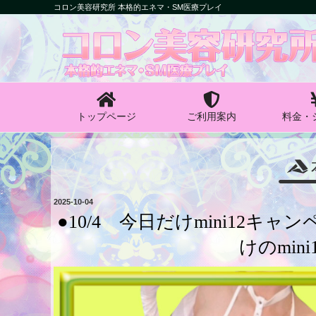
コ
コロン美容研究所 本格的エネマ・SM医療プレイ
ン
コロン美容研究所
テ
ン
本格的エネマ・SM医療プレイ
ツ
へ
ス
キ
トップページ
ご利用案内
料金・
ッ
プ
投
2025-10-04
稿
●10/4 今日だけmini12
日:
けのmin