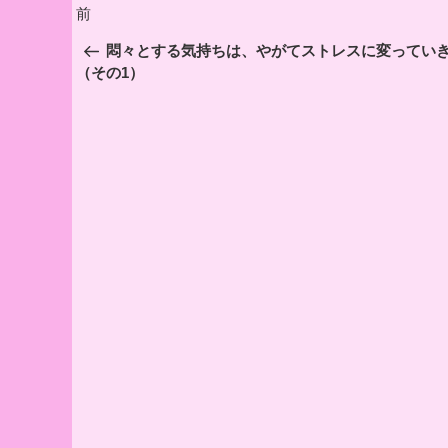
投
前
前
稿
の
悶々とする気持ちは、やがてストレスに変ってい
投
ナ
（その1）
稿
ビ
ゲ
ー
シ
ョ
ン