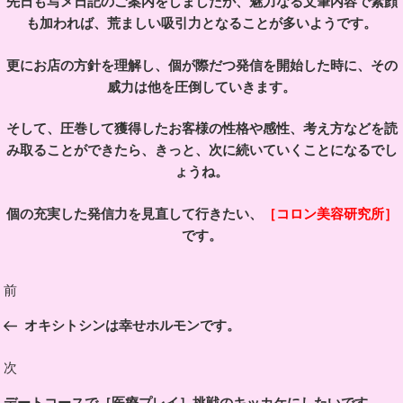
先日も写メ日記のご案内をしましたが、魅力なる文筆内容で素顔
も加われば、荒ましい吸引力となることが多いようです。
更にお店の方針を理解し、個が際だつ発信を開始した時に、その
威力は他を圧倒していきます。
そして、圧巻して獲得したお客様の性格や感性、考え方などを読
み取ることができたら、きっと、次に続いていくことになるでし
ょうね。
個の充実した発信力を見直して行きたい、
［コロン美容研究所］
です。
投
前
前
稿
の
オキシトシンは幸せホルモンです。
ナ
投
ビ
稿
次
次
ゲ
の
デートコースで［医療プレイ］挑戦のキッカケにしたいです。