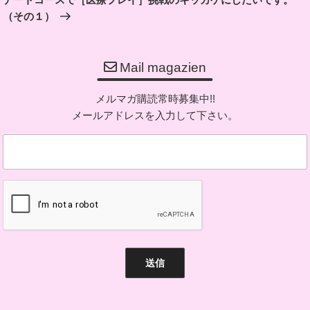
ー
投
（その１）
シ
稿
ョ
ン
Mail magazien
メルマガ購読常時募集中!!
メールアドレスを入力して下さい。