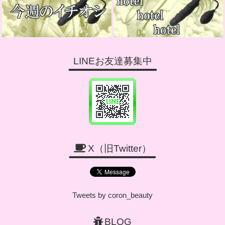
LINEお友達募集中
X（旧Twitter）
Tweets by coron_beauty
BLOG