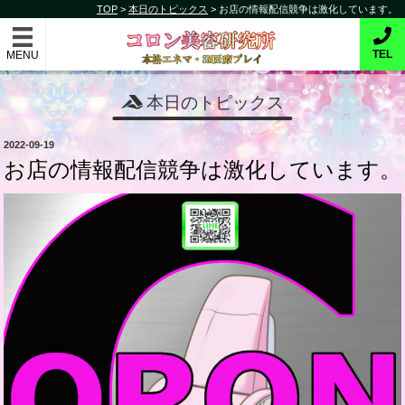
コ
TOP
>
本日のトピックス
>
お店の情報配信競争は激化しています。
コロン美容研究所
ン
テ
本格的エネマ・SM医療プレイ
TEL
ン
ツ
本日のトピックス
へ
ス
投
2022-09-19
キ
稿
お店の情報配信競争は激化しています。
日:
ッ
プ