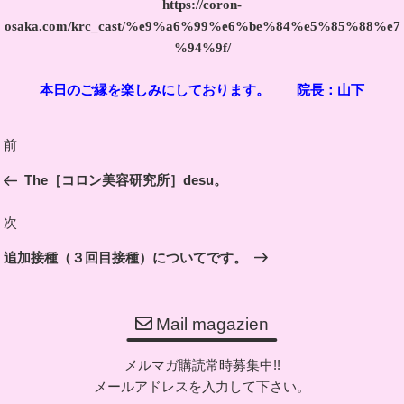
https://coron-
osaka.com/krc_cast/%e9%a6%99%e6%be%84%e5%85%88%e7
%94%9f/
本日のご縁を楽しみにしております。 院長：山下
投
前
前
稿
の
The［コロン美容研究所］desu。
ナ
投
ビ
稿
次
次
ゲ
の
ー
追加接種（３回目接種）についてです。
投
シ
稿
ョ
Mail magazien
ン
メルマガ購読常時募集中!!
メールアドレスを入力して下さい。