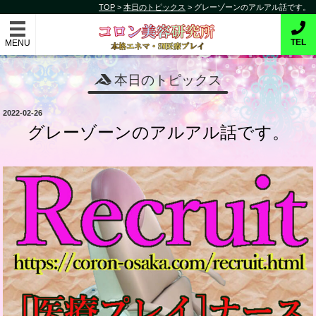
コ
TOP
>
本日のトピックス
>
グレーゾーンのアルアル話です。
コロン美容研究所
ン
テ
本格的エネマ・SM医療プレイ
TEL
ン
ツ
本日のトピックス
へ
ス
投
2022-02-26
キ
稿
グレーゾーンのアルアル話です。
日:
ッ
プ