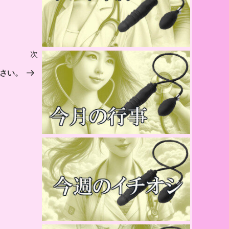
次
次
の
さい。
投
稿