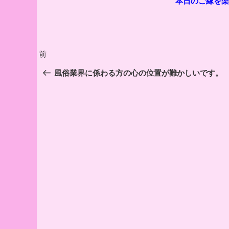
本日のご縁を
投
前
前
稿
の
風俗業界に係わる方の心の位置が難かしいです。
投
ナ
稿
ビ
ゲ
ー
シ
ョ
ン