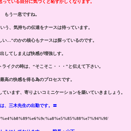
と思っている自分に気づくと恥ずかしくなります。
もう一息ですね。
という、気持ちの伝達をナースは待っています。
しい…”のかの核心もナースは探っているのです。
出してしまえば快感が増強しす。
トライクの時は、“そこそこ・・・”と伝えて下さい。
最高の快感を得る為のプロセスです。
しています、寄りよいコミニケーションを築いていきましょう。
は、三木先生の出勤です。〓
c_cast/%e4%b8%89%e6%9c%a8%e5%85%88%e7%94%9f/