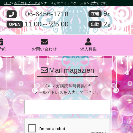
TOP
>
本日のトピックス
>
ナースとのコミュニケーションは大切です。
9
06-6456-1718
在籍
名
2
11:00～翌5:00
出勤
OPEN
名
予約
お問い合わせ
求人募集
PHOTO
Mail magazien
メルマガ購読常時募集中!!
メールアドレスを入力して下さい。