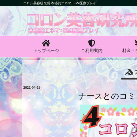
コ
コロン美容研究所 本格的エネマ・SM医療プレイ
ン
コロン美容研究所
テ
ン
本格的エネマ・SM医療プレイ
ツ
へ
ス
キ
トップページ
ご利用案内
料金・
ッ
プ
投
2022-04-19
稿
ナースとのコミ
日: