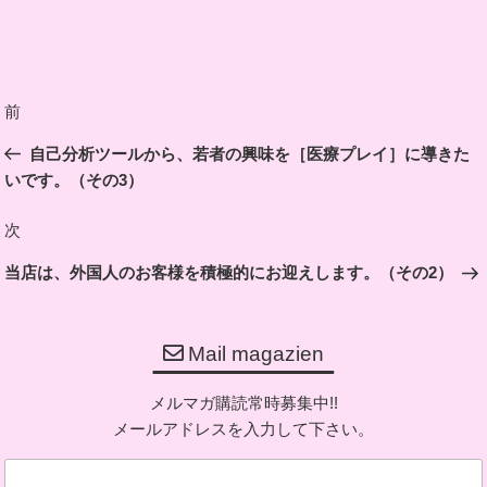
投
前
前
稿
の
自己分析ツールから、若者の興味を［医療プレイ］に導きた
ナ
投
いです。（その3）
ビ
稿
ゲ
次
次
ー
の
当店は、外国人のお客様を積極的にお迎えします。（その2）
シ
投
ョ
稿
ン
Mail magazien
メルマガ購読常時募集中!!
メールアドレスを入力して下さい。