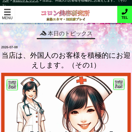
TOP
>
本日のトピックス
>
当店は、外国人のお客様を積極的にお迎えします。（その
コ
1）
コロン美容研究所
ン
テ
本格的エネマ・SM医療プレイ
TEL
ン
ツ
本日のトピックス
へ
ス
投
2026-07-08
キ
稿
当店は、外国人のお客様を積極的にお迎
日:
ッ
えします。（その1）
プ