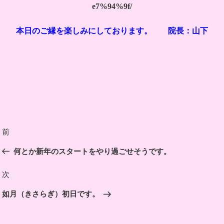
e7%94%9f/
本日のご縁を楽しみにしております。 院長：山下
投
前
前
稿
の
何とか新年のスタートをやり過ごせそうです。
ナ
投
ビ
稿
次
次
ゲ
の
ー
如月（きさらぎ）初日です。
投
シ
稿
ョ