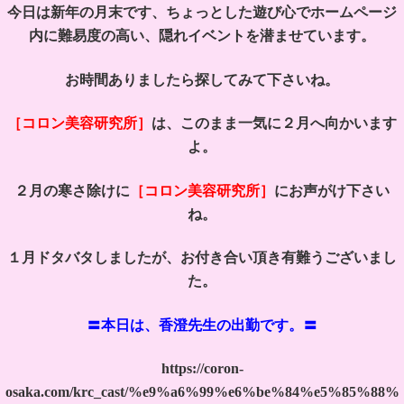
今日は新年の月末です、ちょっとした遊び心でホームページ
内に難易度の高い、隠れイベントを潜ませています。
お時間ありましたら探してみて下さいね。
［コロン美容研究所］
は、このまま一気に２月へ向かいます
よ。
２月の寒さ除けに
［コロン美容研究所］
にお声がけ下さい
ね。
１月ドタバタしましたが、お付き合い頂き有難うございまし
た。
〓本日は、香澄先生の出勤です。〓
https://coron-
osaka.com/krc_cast/%e9%a6%99%e6%be%84%e5%85%88%