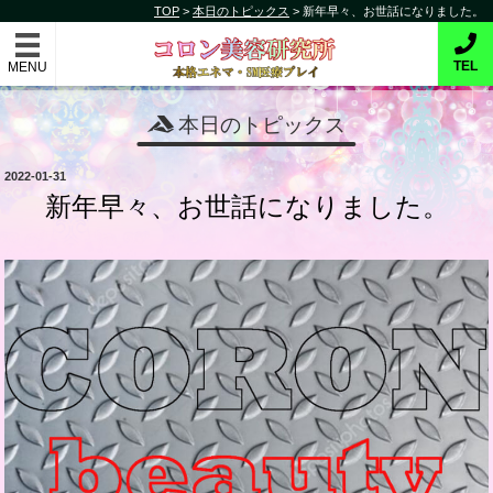
コ
TOP
>
本日のトピックス
>
新年早々、お世話になりました。
コロン美容研究所
ン
テ
本格的エネマ・SM医療プレイ
TEL
ン
ツ
本日のトピックス
へ
ス
投
2022-01-31
キ
稿
新年早々、お世話になりました。
日:
ッ
プ