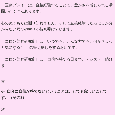
［医療プレイ］は、直接経験することで、豊かさを感じられる瞬
間がたくさんあります。
心のぬくもりは測り知れません、そして直接経験した方にしか分
からない喜びや幸せが待ち受けています。
［コロン美容研究所］は、いつでも、どんな方でも、何かちょっ
と気になる”、、の答え探しをするお店です。
［コロン美容研究所］は、自信を持てる日まで、アシストし続け
ま
投
前
前
稿
の
自分に自信が持てないということは、とても寂しいことで
ナ
投
す。（その3）
ビ
稿
ゲ
次
次
ー