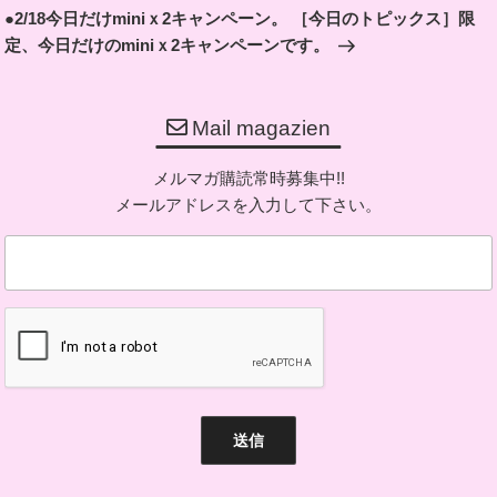
の
●2/18今日だけminiｘ2キャンペーン。 ［今日のトピックス］限
シ
投
定、今日だけのminiｘ2キャンペーンです。
ョ
稿
ン
Mail magazien
メルマガ購読常時募集中!!
メールアドレスを入力して下さい。