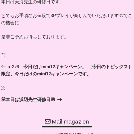
本日は天海先生の研修日です。
とてもお手頃なお値段で3Pプレイが楽しんでいただけますのでこ
の機会に
是非ご予約お待ちしております。
投
前
前
稿
の
●２/6 今日だけmini12キャンペーン。 ［今日のトピックス］
ナ
投
限定、今日だけのmini12キャンペーンです。
ビ
稿
ゲ
次
次
ー
の
💟本日は浜辺先生研修日💟
シ
投
ョ
稿
ン
Mail magazien