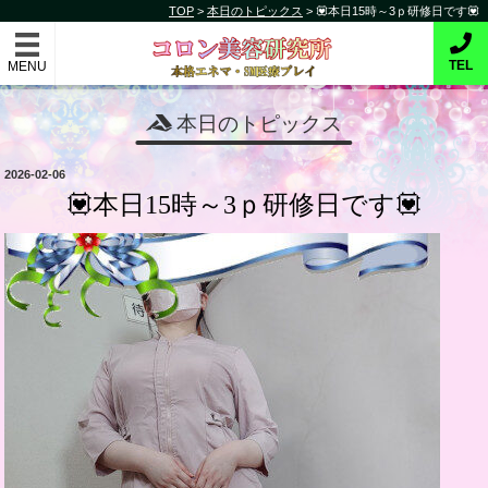
コ
TOP
>
本日のトピックス
>
💟本日15時～3ｐ研修日です💟
コロン美容研究所
ン
テ
本格的エネマ・SM医療プレイ
TEL
ン
ツ
本日のトピックス
へ
ス
投
2026-02-06
キ
稿
💟本日15時～3ｐ研修日です💟
日:
ッ
プ