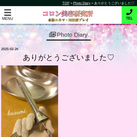
コ
TOP
>
Photo Diary
>
ありがとうございました♡
コロン美容研究所
ン
テ
本格的エネマ・SM医療プレイ
TEL
ン
ツ
Photo Diary
へ
ス
投
2025-02-26
キ
稿
ありがとうございました♡
日:
ッ
プ