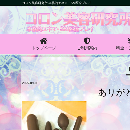
コ
コロン美容研究所 本格的エネマ・SM医療プレイ
ン
コロン美容研究所
テ
ン
本格的エネマ・SM医療プレイ
ツ
へ
ス
キ
トップページ
ご利用案内
料金・
ッ
プ
投
2025-09-06
稿
ありが
日: