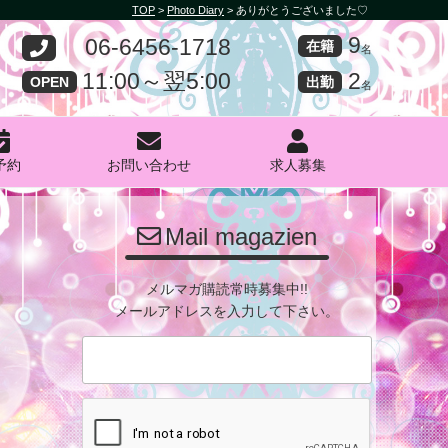
TOP
>
Photo Diary
>
ありがとうございました♡
9
06-6456-1718
在籍
名
2
11:00～翌5:00
出勤
OPEN
名
予約
お問い合わせ
求人募集
PHOTO
Mail magazien
メルマガ購読常時募集中!!
メールアドレスを入力して下さい。