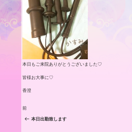
本日もご来院ありがとうございました♡
皆様お大事に♡
香澄
投
前
前
稿
の
本日出勤致します
投
ナ
稿