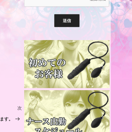
次
次
の
ます。
投
稿