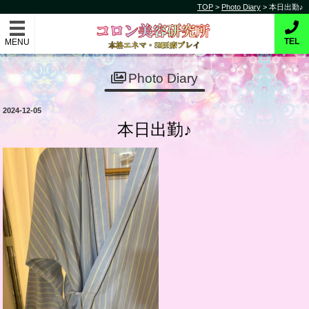
コ
TOP
>
Photo Diary
>
本日出勤♪
コロン美容研究所
ン
テ
本格的エネマ・SM医療プレイ
TEL
ン
ツ
Photo Diary
へ
ス
投
2024-12-05
キ
稿
本日出勤♪
日:
ッ
プ