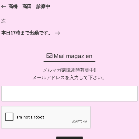
の
高橋 高田 診察中
ナ
投
ビ
稿
次
次
ゲ
の
ー
本日17時まで出勤です。
投
シ
稿
ョ
Mail magazien
ン
メルマガ購読常時募集中!!
メールアドレスを入力して下さい。