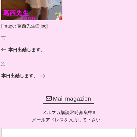
[image: 葛西先生➂.jpg]
投
前
前
稿
の
本日出勤します。
ナ
投
ビ
稿
次
次
ゲ
の
ー
本日出勤します。
投
シ
稿
ョ
Mail magazien
ン
メルマガ購読常時募集中!!
メールアドレスを入力して下さい。