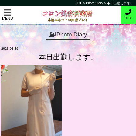
コ
TOP
>
Photo Diary
>
本日出勤します。
コロン美容研究所
ン
テ
本格的エネマ・SM医療プレイ
TEL
ン
ツ
Photo Diary
へ
ス
投
2025-01-19
キ
稿
本日出勤します。
日:
ッ
プ