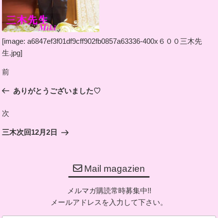
[image: a6847ef3f01df9cff902fb0857a63336-400x６００三木先
生.jpg]
投
前
前
稿
の
ありがとうございました♡
ナ
投
ビ
稿
次
次
ゲ
の
ー
三木次回12月2日
投
シ
稿
ョ
Mail magazien
ン
メルマガ購読常時募集中!!
メールアドレスを入力して下さい。