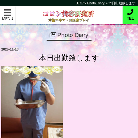
コ
TOP
>
Photo Diary
>
本日出勤致します
コロン美容研究所
ン
テ
本格的エネマ・SM医療プレイ
TEL
ン
ツ
Photo Diary
へ
ス
投
2025-11-18
キ
稿
本日出勤致します
日:
ッ
プ