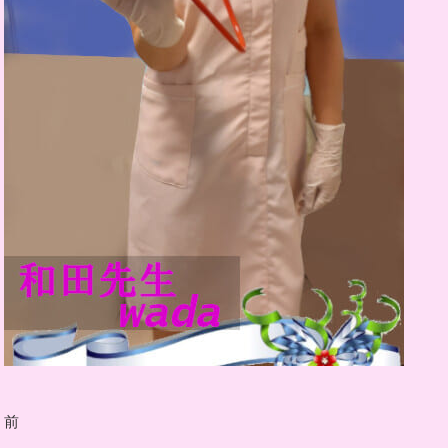
投
前
前
稿
の