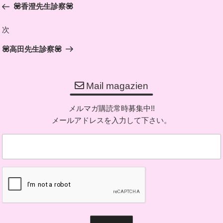
💟香澄先生診察💟
ナ
投
ビ
稿
次
次
ゲ
の
ー
💟高田先生診察💟
投
シ
稿
ョ
Mail magazien
ン
メルマガ購読常時募集中!!
メールアドレスを入力して下さい。