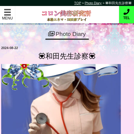
コ
TOP
>
Photo Diary
>
💟和田先生診察💟
コロン美容研究所
ン
テ
本格的エネマ・SM医療プレイ
TEL
ン
ツ
Photo Diary
へ
ス
投
2024-08-22
キ
稿
💟和田先生診察💟
日:
ッ
プ