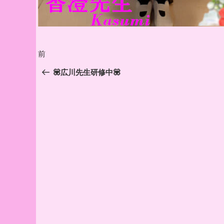
投
前
前
稿
の
💟広川先生研修中💟
投
ナ
稿
ビ
ゲ
ー
シ
ョ
ン