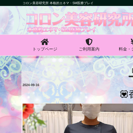
コ
コロン美容研究所 本格的エネマ・SM医療プレイ
ン
コロン美容研究所
テ
ン
本格的エネマ・SM医療プレイ
ツ
へ
ス
キ
トップページ
ご利用案内
料金・
ッ
プ
投
2024-09-16
稿

日: