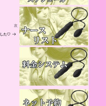
次
次
の
した♡
投
稿