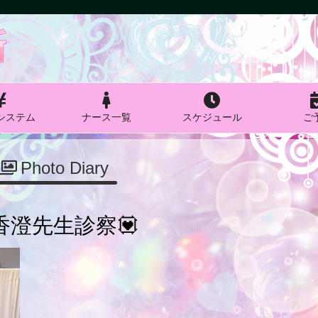
システム
ナース一覧
スケジュール
ご
Photo Diary
香澄先生診察💟