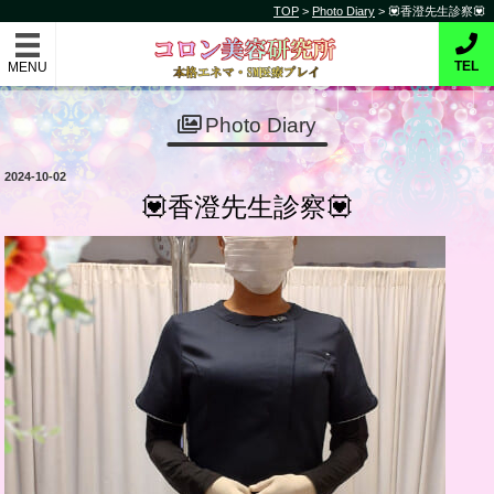
コ
TOP
>
Photo Diary
>
💟香澄先生診察💟
コロン美容研究所
ン
テ
本格的エネマ・SM医療プレイ
TEL
ン
ツ
Photo Diary
へ
ス
投
2024-10-02
キ
稿
💟香澄先生診察💟
日:
ッ
プ