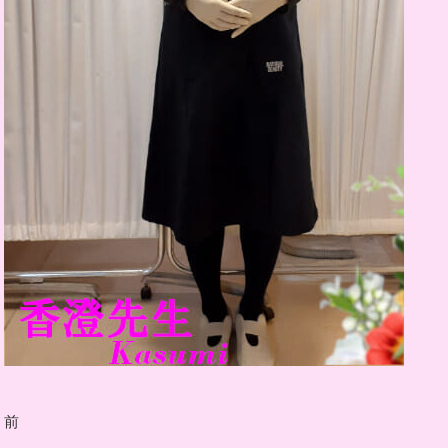
投
前
前
稿
の