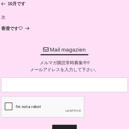
10月です
ナ
投
ビ
稿
次
次
ゲ
の
ー
香澄です♡
投
シ
稿
ョ
Mail magazien
ン
メルマガ購読常時募集中!!
メールアドレスを入力して下さい。