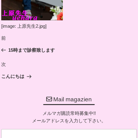
[image: 上原先生2.jpg]
投
前
前
稿
の
15時まで診察致します
ナ
投
ビ
稿
次
次
ゲ
の
ー
こんにちは
投
シ
稿
ョ
Mail magazien
ン
メルマガ購読常時募集中!!
メールアドレスを入力して下さい。