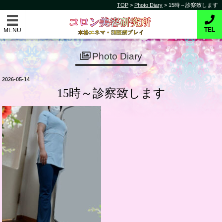
コ
TOP
>
Photo Diary
>
15時～診察致します
コロン美容研究所
ン
テ
本格的エネマ・SM医療プレイ
TEL
ン
ツ
Photo Diary
へ
ス
投
2026-05-14
キ
稿
15時～診察致します
日:
ッ
プ